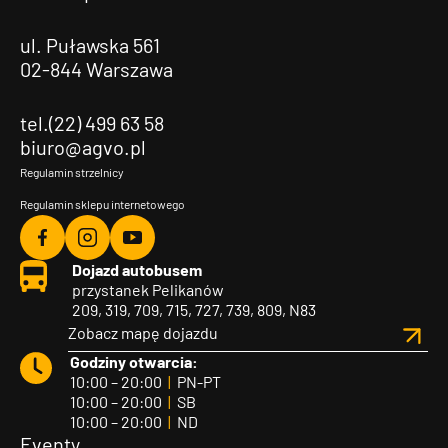
ul. Puławska 561
02-844 Warszawa
tel.(22) 499 63 58
biuro@agvo.pl
Regulamin strzelnicy
Regulamin sklepu internetowego
Agvo
Agvo
Agvo
Dojazd autobusem
Facebook
Instagram
YouTube
przystanek Pelikanów
209, 319, 709, 715, 727, 739, 809, N83
Zobacz mapę dojazdu
Godziny otwarcia:
10:00 – 20:00
|
PN-PT
10:00 – 20:00
|
SB
10:00 – 20:00
|
ND
Eventy