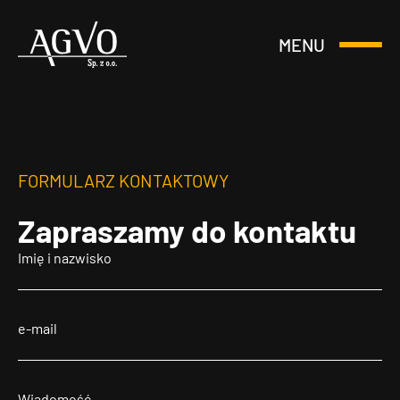
MENU
Otwórz
Header
lub
Logo
Zamknij
Menu
FORMULARZ KONTAKTOWY
Zapraszamy
do kontaktu