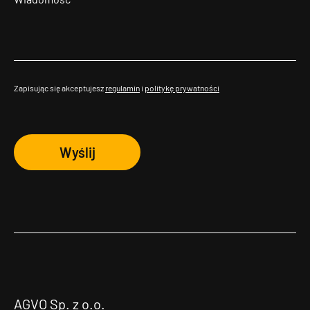
Zapisując się akceptujesz
regulamin
i
politykę prywatności
Wyślij
AGVO Sp. z o.o.