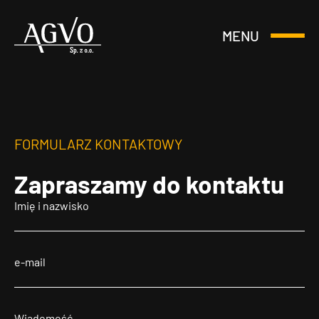
MENU
Otwórz
Header
lub
Logo
Zamknij
Menu
FORMULARZ KONTAKTOWY
Zapraszamy
do kontaktu