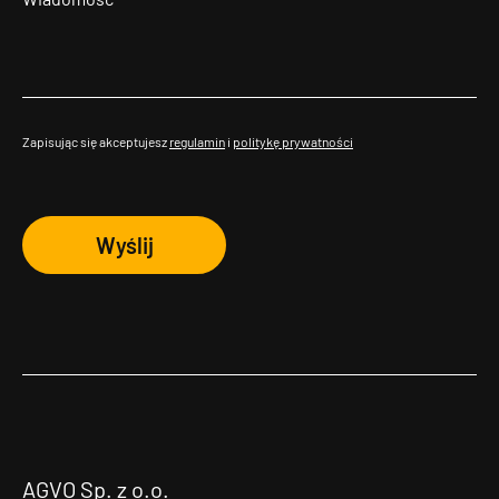
Zapisując się akceptujesz
regulamin
i
politykę prywatności
Wyślij
AGVO Sp. z o.o.