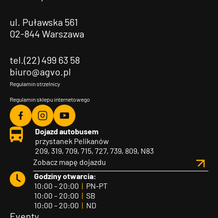
ul. Puławska 561
02-844 Warszawa
tel.(22) 499 63 58
biuro@agvo.pl
Regulamin strzelnicy
Regulamin sklepu internetowego
Agvo
Agvo
Agvo
Dojazd autobusem
Facebook
Instagram
YouTube
przystanek Pelikanów
209, 319, 709, 715, 727, 739, 809, N83
Zobacz mapę dojazdu
Godziny otwarcia:
10:00 – 20:00
|
PN-PT
10:00 – 20:00
|
SB
10:00 – 20:00
|
ND
Eventy