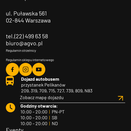
ul. Puławska 561
02-844 Warszawa
tel.(22) 499 63 58
biuro@agvo.pl
Regulamin strzelnicy
Regulamin sklepu internetowego
Agvo
Agvo
Agvo
Dojazd autobusem
Facebook
Instagram
YouTube
przystanek Pelikanów
209, 319, 709, 715, 727, 739, 809, N83
Zobacz mapę dojazdu
Godziny otwarcia:
10:00 – 20:00
|
PN-PT
10:00 – 20:00
|
SB
10:00 – 20:00
|
ND
Eventy