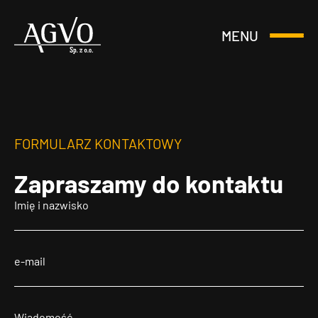
MENU
Otwórz
Header
lub
Logo
Zamknij
Menu
FORMULARZ KONTAKTOWY
Zapraszamy
do kontaktu