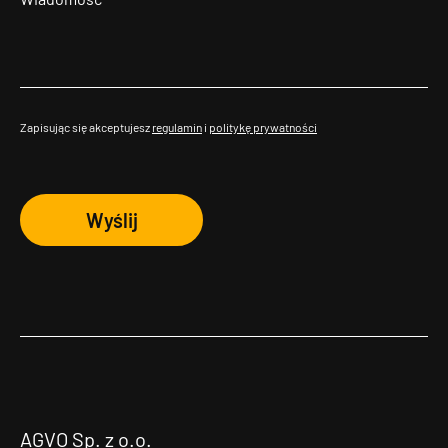
Zapisując się akceptujesz
regulamin
i
politykę prywatności
Wyślij
AGVO Sp. z o.o.