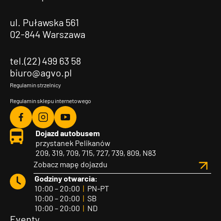
ul. Puławska 561
02-844 Warszawa
tel.(22) 499 63 58
biuro@agvo.pl
Regulamin strzelnicy
Regulamin sklepu internetowego
Agvo
Agvo
Agvo
Dojazd autobusem
Facebook
Instagram
YouTube
przystanek Pelikanów
209, 319, 709, 715, 727, 739, 809, N83
Zobacz mapę dojazdu
Godziny otwarcia:
10:00 – 20:00
|
PN-PT
10:00 – 20:00
|
SB
10:00 – 20:00
|
ND
Eventy