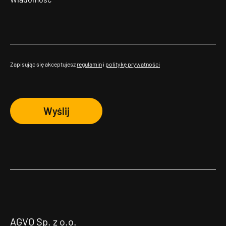
Zapisując się akceptujesz
regulamin
i
politykę prywatności
Wyślij
AGVO Sp. z o.o.