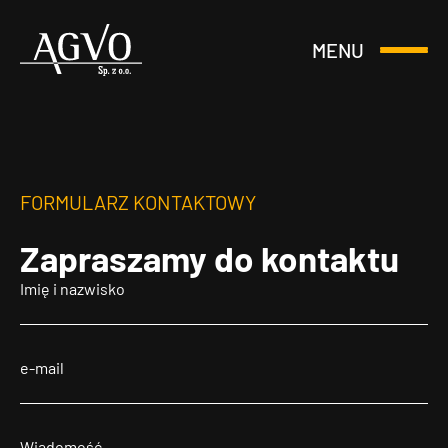
MENU
Otwórz
Header
lub
Logo
Zamknij
Menu
FORMULARZ KONTAKTOWY
Zapraszamy
do kontaktu