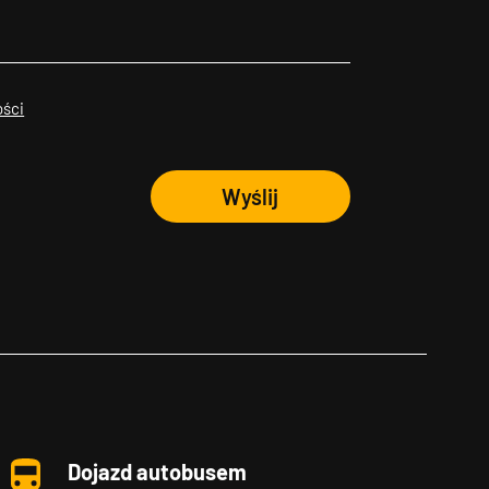
ości
Wyślij
Dojazd autobusem