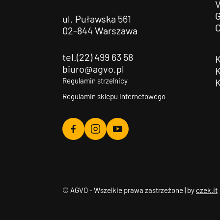
G
ul. Puławska 561
02-844 Warszawa
tel.(22) 499 63 58
biuro@agvo.pl
Regulamin strzelnicy
Regulamin sklepu internetowego
Agvo
Agvo
Agvo
Facebook
Instagram
YouTube
© AGVO - Wszelkie prawa zastrzeżone | by
czek.it