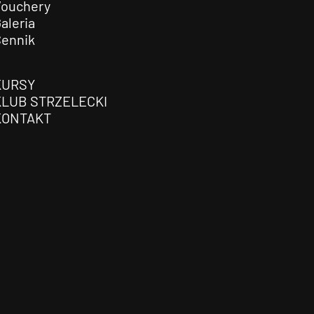
Vouchery
aleria
Cennik
KURSY
KLUB STRZELECKI
KONTAKT