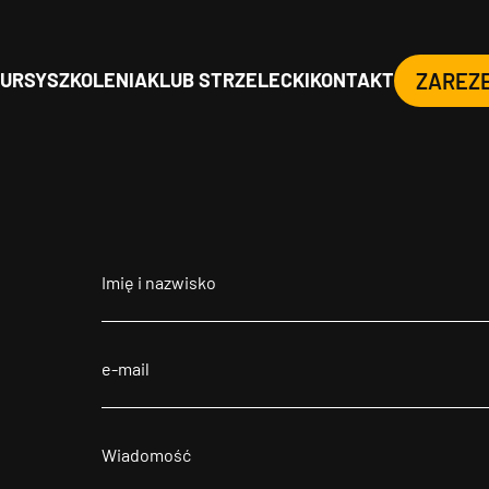
URSY
SZKOLENIA
KLUB STRZELECKI
KONTAKT
ZAREZ