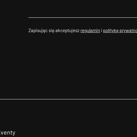
Zapisując się akceptujesz
regulamin
i
politykę prywatn
Eventy