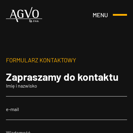
MENU
Otwórz
Header
lub
Logo
Zamknij
Menu
FORMULARZ KONTAKTOWY
Zapraszamy
do kontaktu