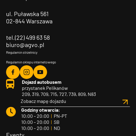
ul. Puławska 561
02-844 Warszawa
tel.(22) 499 63 58
biuro@agvo.pl
Regulamin strzelnicy
Regulamin sklepu internetowego
Agvo
Agvo
Agvo
Dojazd autobusem
Facebook
Instagram
YouTube
przystanek Pelikanów
209, 319, 709, 715, 727, 739, 809, N83
Zobacz mapę dojazdu
Godziny otwarcia:
10:00 – 20:00
|
PN-PT
10:00 – 20:00
|
SB
10:00 – 20:00
|
ND
Eventy