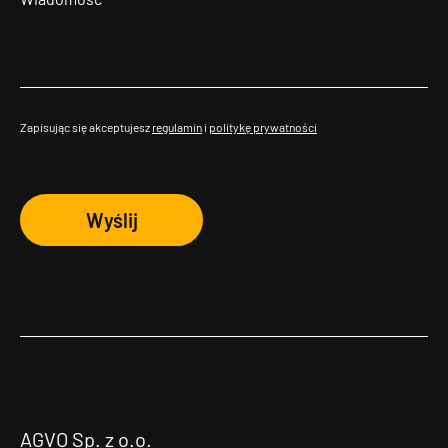
Zapisując się akceptujesz
regulamin
i
politykę prywatności
Wyślij
AGVO Sp. z o.o.