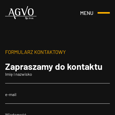
MENU
Otwórz
Header
lub
Logo
Zamknij
Menu
FORMULARZ KONTAKTOWY
Zapraszamy
do kontaktu