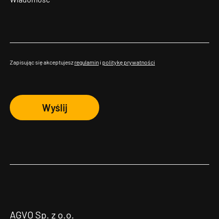
Zapisując się akceptujesz
regulamin
i
politykę prywatności
Wyślij
AGVO Sp. z o.o.