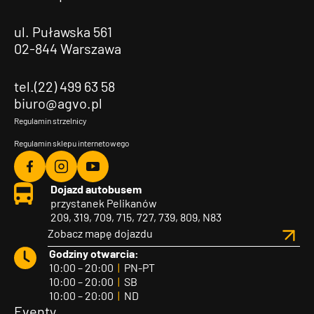
ul. Puławska 561
02-844 Warszawa
tel.(22) 499 63 58
biuro@agvo.pl
Regulamin strzelnicy
Regulamin sklepu internetowego
Agvo
Agvo
Agvo
Dojazd autobusem
Facebook
Instagram
YouTube
przystanek Pelikanów
209, 319, 709, 715, 727, 739, 809, N83
Zobacz mapę dojazdu
Godziny otwarcia:
10:00 – 20:00
|
PN-PT
10:00 – 20:00
|
SB
10:00 – 20:00
|
ND
Eventy