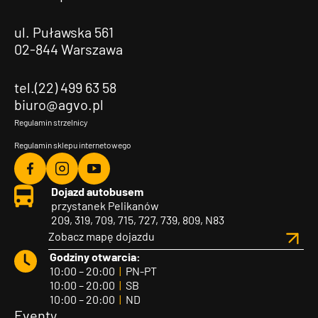
ul. Puławska 561
02-844 Warszawa
tel.(22) 499 63 58
biuro@agvo.pl
Regulamin strzelnicy
Regulamin sklepu internetowego
Agvo
Agvo
Agvo
Dojazd autobusem
Facebook
Instagram
YouTube
przystanek Pelikanów
209, 319, 709, 715, 727, 739, 809, N83
Zobacz mapę dojazdu
Godziny otwarcia:
10:00 – 20:00
|
PN-PT
10:00 – 20:00
|
SB
10:00 – 20:00
|
ND
Eventy