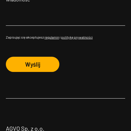
Zapisując się akceptujesz
regulamin
i
politykę prywatności
Wyślij
AGVO Sp. z o.o.