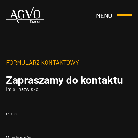
MENU
Otwórz
Header
lub
Logo
Zamknij
Menu
FORMULARZ KONTAKTOWY
Zapraszamy
do kontaktu