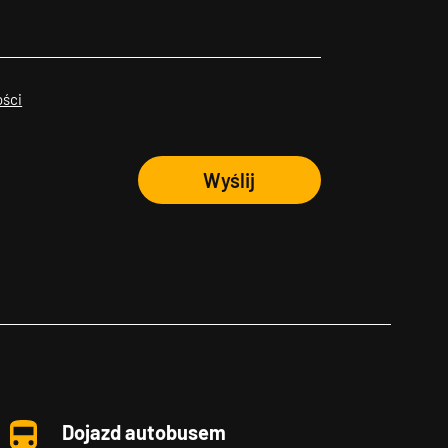
ości
Wyślij
Dojazd autobusem