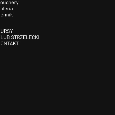
Vouchery
aleria
Cennik
KURSY
KLUB STRZELECKI
KONTAKT