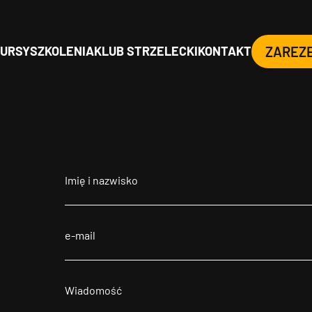
URSY
SZKOLENIA
KLUB STRZELECKI
KONTAKT
ZAREZ