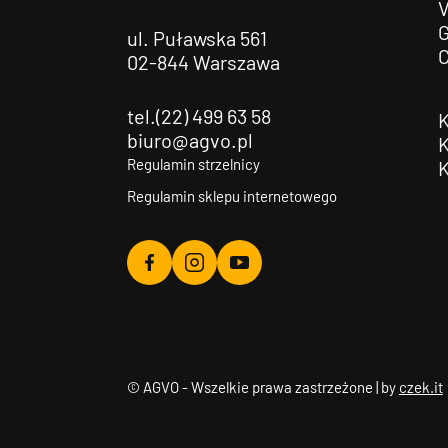
G
ul. Puławska 561
02-844 Warszawa
tel.(22) 499 63 58
biuro@agvo.pl
Regulamin strzelnicy
Regulamin sklepu internetowego
Agvo
Agvo
Agvo
Facebook
Instagram
YouTube
© AGVO - Wszelkie prawa zastrzeżone | by
czek.it