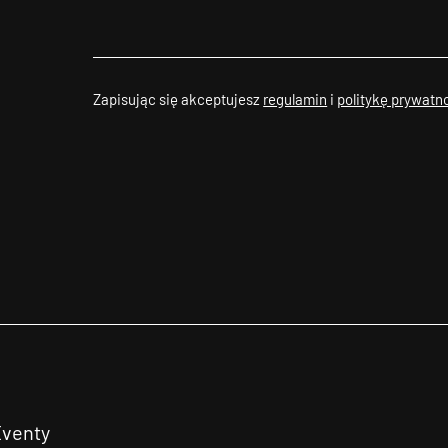
Zapisując się akceptujesz
regulamin
i
politykę prywatn
Eventy