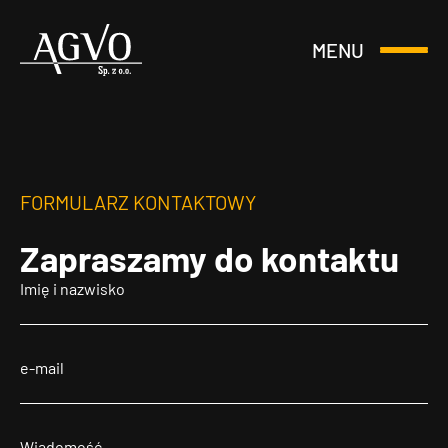
MENU
Otwórz
Header
lub
Logo
Zamknij
Menu
FORMULARZ KONTAKTOWY
Zapraszamy
do kontaktu