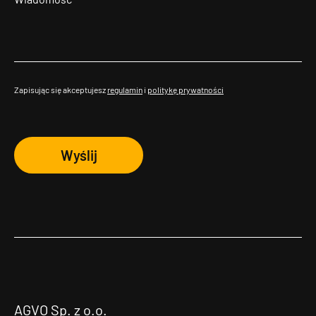
Zapisując się akceptujesz
regulamin
i
politykę prywatności
Wyślij
AGVO Sp. z o.o.