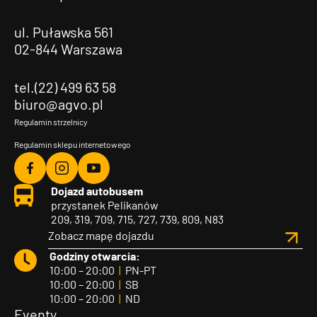
ul. Puławska 561
02-844 Warszawa
tel.(22) 499 63 58
biuro@agvo.pl
Regulamin strzelnicy
Regulamin sklepu internetowego
Agvo
Agvo
Agvo
Dojazd autobusem
Facebook
Instagram
YouTube
przystanek Pelikanów
209, 319, 709, 715, 727, 739, 809, N83
Zobacz mapę dojazdu
Godziny otwarcia:
10:00 – 20:00
|
PN-PT
10:00 – 20:00
|
SB
10:00 – 20:00
|
ND
Eventy