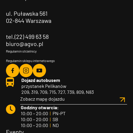
ul. Puławska 561
02-844 Warszawa
tel.(22) 499 63 58
biuro@agvo.pl
Regulamin strzelnicy
Regulamin sklepu internetowego
Agvo
Agvo
Agvo
Dojazd autobusem
Facebook
Instagram
YouTube
przystanek Pelikanów
209, 319, 709, 715, 727, 739, 809, N83
Zobacz mapę dojazdu
Godziny otwarcia:
10:00 – 20:00
|
PN-PT
10:00 – 20:00
|
SB
10:00 – 20:00
|
ND
Eventy