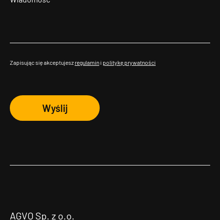
Zapisując się akceptujesz
regulamin
i
politykę prywatności
Wyślij
AGVO Sp. z o.o.