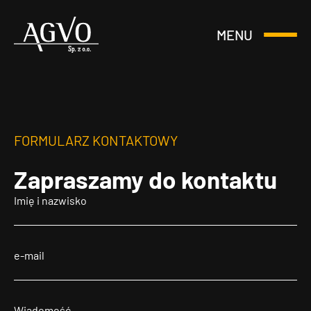
MENU
Otwórz
Header
lub
Logo
Zamknij
Menu
FORMULARZ KONTAKTOWY
Zapraszamy
do kontaktu