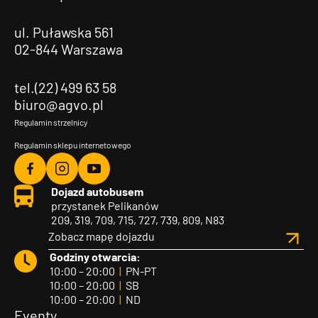
ul. Puławska 561
02-844 Warszawa
tel.(22) 499 63 58
biuro@agvo.pl
Regulamin strzelnicy
Regulamin sklepu internetowego
Agvo
Agvo
Agvo
Dojazd autobusem
Facebook
Instagram
YouTube
przystanek Pelikanów
209, 319, 709, 715, 727, 739, 809, N83
Zobacz mapę dojazdu
Godziny otwarcia:
10:00 – 20:00
|
PN-PT
10:00 – 20:00
|
SB
10:00 – 20:00
|
ND
Eventy