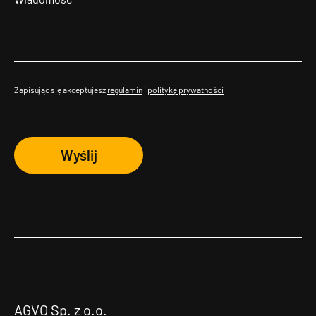
Zapisując się akceptujesz
regulamin
i
politykę prywatności
Wyślij
AGVO Sp. z o.o.