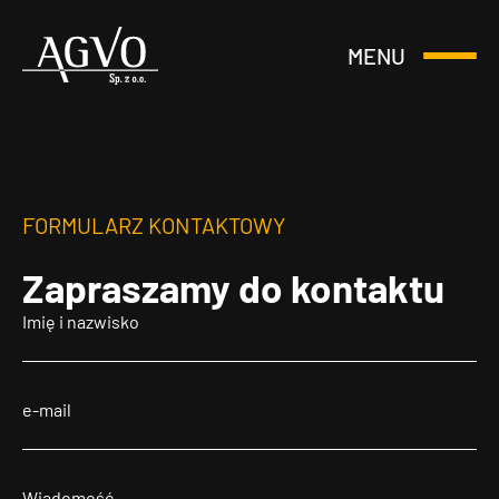
MENU
Otwórz
Header
lub
Logo
Zamknij
Menu
FORMULARZ KONTAKTOWY
Zapraszamy
do kontaktu