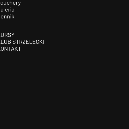
Vouchery
aleria
Cennik
KURSY
KLUB STRZELECKI
KONTAKT