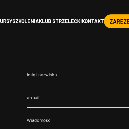
URSY
SZKOLENIA
KLUB STRZELECKI
KONTAKT
ZAREZ