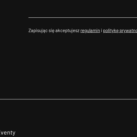
Zapisując się akceptujesz
regulamin
i
politykę prywatn
Eventy