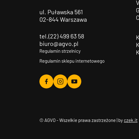
G
ul. Puławska 561
02-844 Warszawa
tel.(22) 499 63 58
biuro@agvo.pl
Regulamin strzelnicy
Regulamin sklepu internetowego
Agvo
Agvo
Agvo
Facebook
Instagram
YouTube
© AGVO - Wszelkie prawa zastrzeżone | by
czek.it