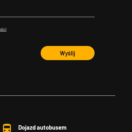
ości
Wyślij
Dojazd autobusem