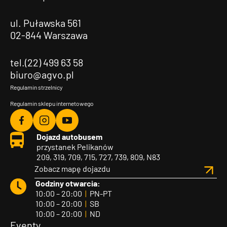
ul. Puławska 561
02-844 Warszawa
tel.(22) 499 63 58
biuro@agvo.pl
Regulamin strzelnicy
Regulamin sklepu internetowego
Agvo
Agvo
Agvo
Dojazd autobusem
Facebook
Instagram
YouTube
przystanek Pelikanów
209, 319, 709, 715, 727, 739, 809, N83
Zobacz mapę dojazdu
Godziny otwarcia:
10:00 – 20:00
|
PN-PT
10:00 – 20:00
|
SB
10:00 – 20:00
|
ND
Eventy