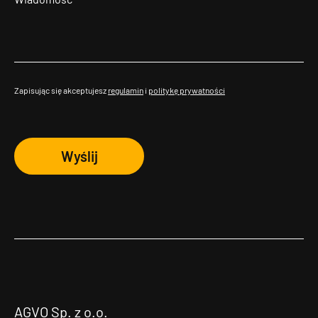
Zapisując się akceptujesz
regulamin
i
politykę prywatności
Wyślij
AGVO Sp. z o.o.