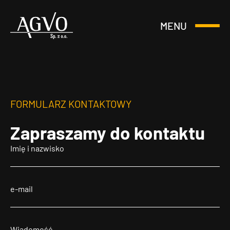
MENU
Otwórz
Header
lub
Logo
Zamknij
Menu
FORMULARZ KONTAKTOWY
Zapraszamy
do kontaktu