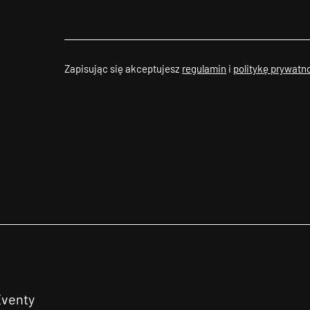
Zapisując się akceptujesz
regulamin
i
politykę prywatn
Eventy