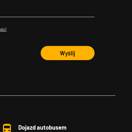
ości
Wyślij
Dojazd autobusem