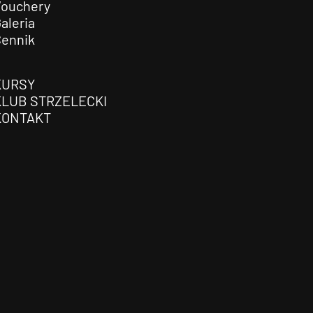
Vouchery
aleria
Cennik
KURSY
KLUB STRZELECKI
KONTAKT