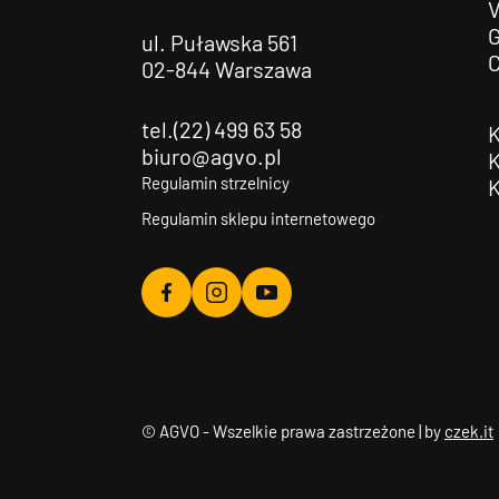
G
ul. Puławska 561
02-844 Warszawa
tel.(22) 499 63 58
biuro@agvo.pl
Regulamin strzelnicy
Regulamin sklepu internetowego
Agvo
Agvo
Agvo
Facebook
Instagram
YouTube
© AGVO - Wszelkie prawa zastrzeżone | by
czek.it