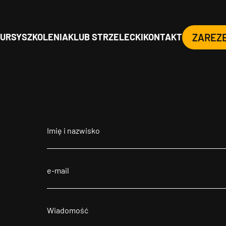
URSY
SZKOLENIA
KLUB STRZELECKI
KONTAKT
ZAREZ