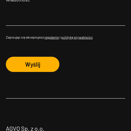
Zapisując się akceptujesz
regulamin
i
politykę prywatności
Wyślij
AGVO Sp. z o.o.