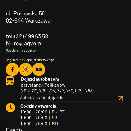
ul. Puławska 561
02-844 Warszawa
tel.(22) 499 63 58
biuro@agvo.pl
Regulamin strzelnicy
Regulamin sklepu internetowego
Agvo
Agvo
Agvo
Dojazd autobusem
Facebook
Instagram
YouTube
przystanek Pelikanów
209, 319, 709, 715, 727, 739, 809, N83
Zobacz mapę dojazdu
Godziny otwarcia:
10:00 – 20:00
|
PN-PT
10:00 – 20:00
|
SB
10:00 – 20:00
|
ND
Eventy