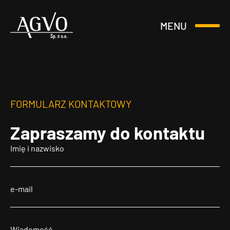
MENU
Otwórz
Header
lub
Logo
Zamknij
Menu
FORMULARZ KONTAKTOWY
Zapraszamy
do kontaktu