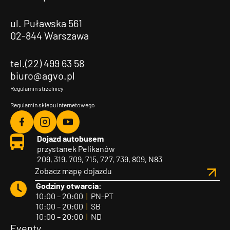
ul. Puławska 561
02-844 Warszawa
tel.(22) 499 63 58
biuro@agvo.pl
Regulamin strzelnicy
Regulamin sklepu internetowego
Agvo
Agvo
Agvo
Dojazd autobusem
Facebook
Instagram
YouTube
przystanek Pelikanów
209, 319, 709, 715, 727, 739, 809, N83
Zobacz mapę dojazdu
Godziny otwarcia:
10:00 – 20:00
|
PN-PT
10:00 – 20:00
|
SB
10:00 – 20:00
|
ND
Eventy