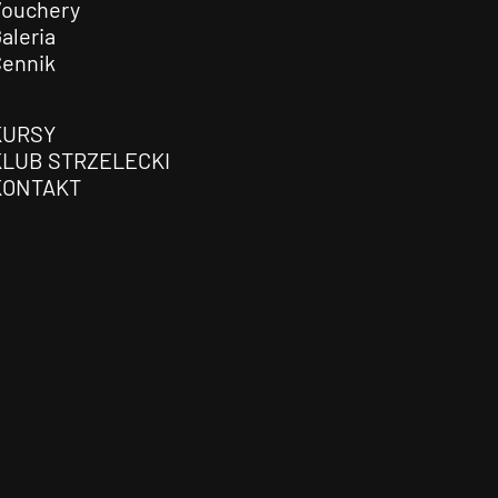
Vouchery
aleria
Cennik
KURSY
KLUB STRZELECKI
KONTAKT