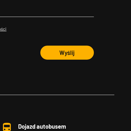
ości
Wyślij
Dojazd autobusem