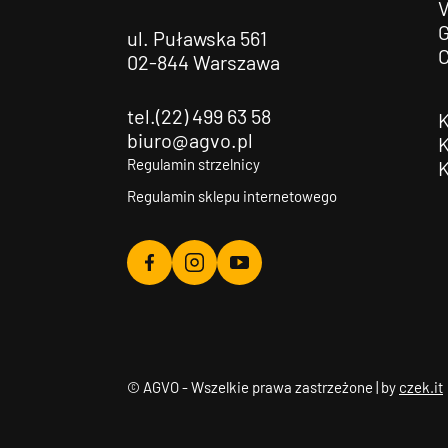
G
ul. Puławska 561
02-844 Warszawa
tel.(22) 499 63 58
biuro@agvo.pl
Regulamin strzelnicy
Regulamin sklepu internetowego
Agvo
Agvo
Agvo
Facebook
Instagram
YouTube
© AGVO - Wszelkie prawa zastrzeżone | by
czek.it