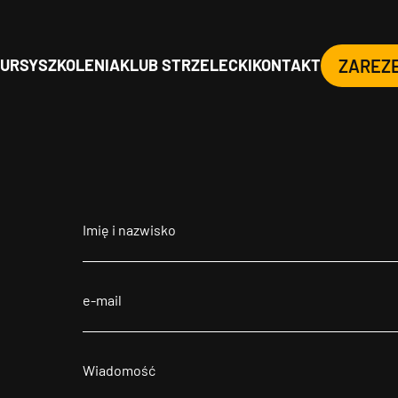
URSY
SZKOLENIA
KLUB STRZELECKI
KONTAKT
ZAREZ