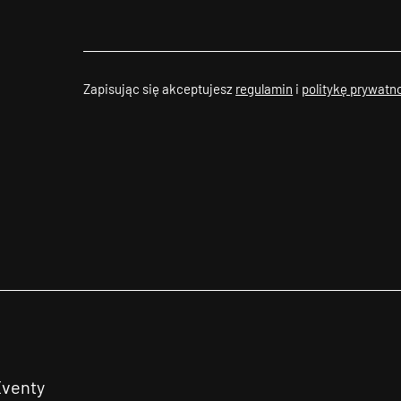
Zapisując się akceptujesz
regulamin
i
politykę prywatn
Eventy