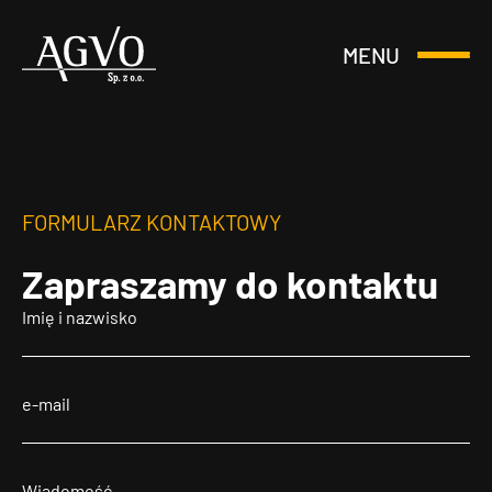
MENU
Otwórz
Header
lub
Logo
Zamknij
Menu
FORMULARZ KONTAKTOWY
Zapraszamy
do kontaktu