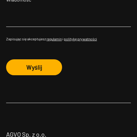
Zapisując się akceptujesz
regulamin
i
politykę prywatności
Wyślij
AGVO Sp. z o.o.