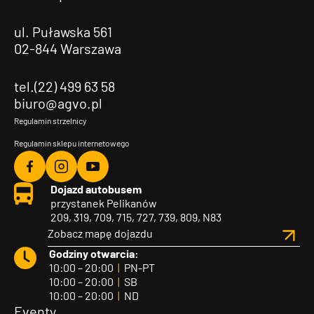
ul. Puławska 561
02-844 Warszawa
tel.(22) 499 63 58
biuro@agvo.pl
Regulamin strzelnicy
Regulamin sklepu internetowego
Agvo
Agvo
Agvo
Dojazd autobusem
Facebook
Instagram
YouTube
przystanek Pelikanów
209, 319, 709, 715, 727, 739, 809, N83
Zobacz mapę dojazdu
Godziny otwarcia:
10:00 – 20:00
|
PN-PT
10:00 – 20:00
|
SB
10:00 – 20:00
|
ND
Eventy