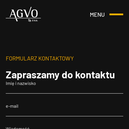
MENU
Otwórz
Header
lub
Logo
Zamknij
Menu
FORMULARZ KONTAKTOWY
Zapraszamy
do kontaktu