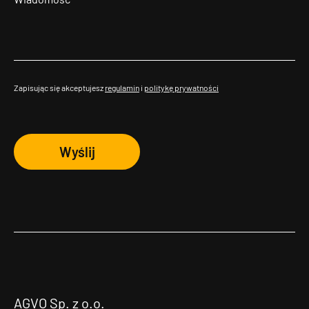
Zapisując się akceptujesz
regulamin
i
politykę prywatności
Wyślij
AGVO Sp. z o.o.