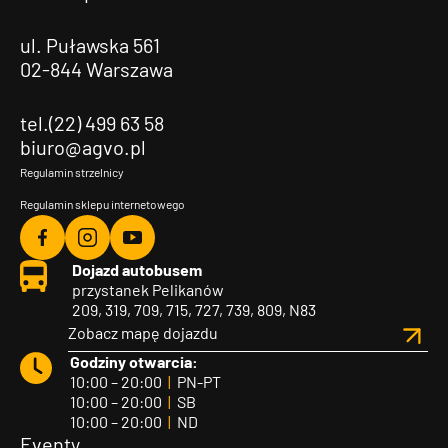
ul. Puławska 561
02-844 Warszawa
tel.(22) 499 63 58
biuro@agvo.pl
Regulamin strzelnicy
Regulamin sklepu internetowego
Agvo
Agvo
Agvo
Dojazd autobusem
Facebook
Instagram
YouTube
przystanek Pelikanów
209, 319, 709, 715, 727, 739, 809, N83
Zobacz mapę dojazdu
Godziny otwarcia:
10:00 – 20:00
|
PN-PT
10:00 – 20:00
|
SB
10:00 – 20:00
|
ND
Eventy