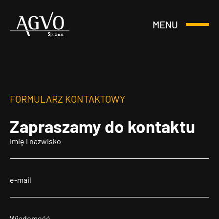
MENU
Otwórz
Header
lub
Logo
Zamknij
Menu
FORMULARZ KONTAKTOWY
Zapraszamy
do kontaktu