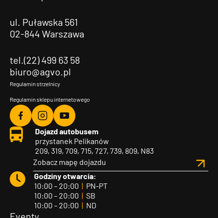
ul. Puławska 561
02-844 Warszawa
tel.(22) 499 63 58
biuro@agvo.pl
Regulamin strzelnicy
Regulamin sklepu internetowego
Agvo
Agvo
Agvo
Dojazd autobusem
Facebook
Instagram
YouTube
przystanek Pelikanów
209, 319, 709, 715, 727, 739, 809, N83
Zobacz mapę dojazdu
Godziny otwarcia:
10:00 – 20:00
|
PN-PT
10:00 – 20:00
|
SB
10:00 – 20:00
|
ND
Eventy