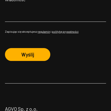
Zapisując się akceptujesz
regulamin
i
politykę prywatności
Wyślij
AGVO Sp. z o.o.