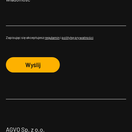
Zapisując się akceptujesz
regulamin
i
politykę prywatności
Wyślij
AGVO Sp. z o.o.