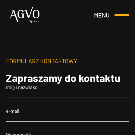
MENU
Otwórz
Header
lub
Logo
Zamknij
Menu
FORMULARZ KONTAKTOWY
Zapraszamy
do kontaktu