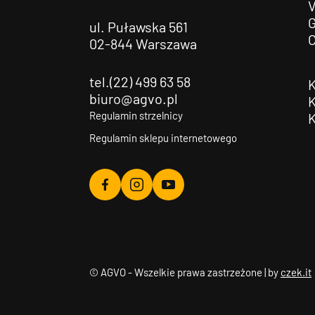
G
ul. Puławska 561
02-844 Warszawa
tel.(22) 499 63 58
biuro@agvo.pl
Regulamin strzelnicy
Regulamin sklepu internetowego
Agvo
Agvo
Agvo
Facebook
Instagram
YouTube
© AGVO - Wszelkie prawa zastrzeżone | by
czek.it