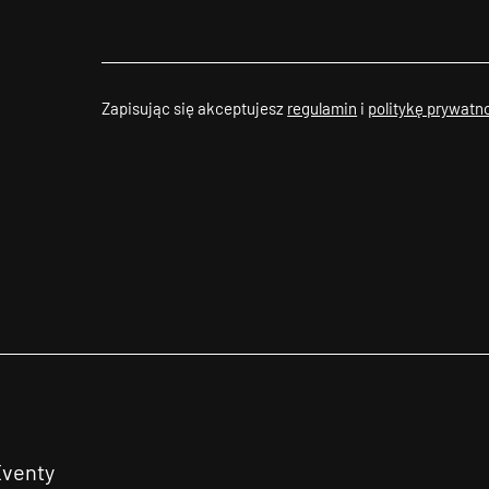
Zapisując się akceptujesz
regulamin
i
politykę prywatn
Eventy