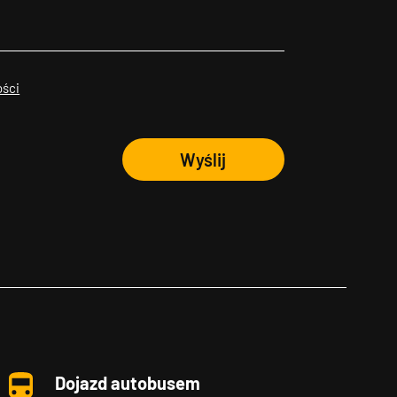
ości
Wyślij
Dojazd autobusem