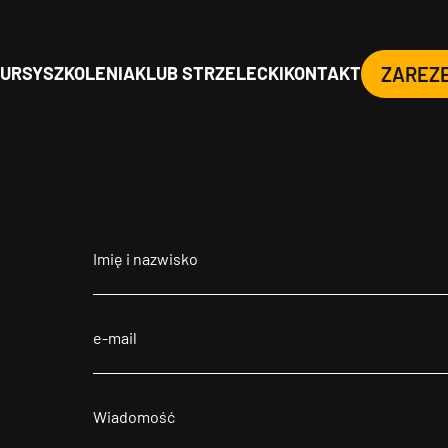
URSY
SZKOLENIA
KLUB STRZELECKI
KONTAKT
ZAREZ