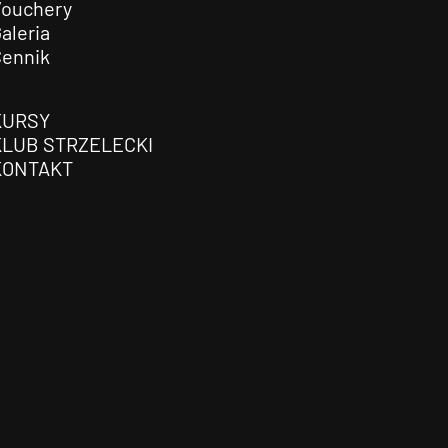
Vouchery
aleria
Cennik
KURSY
KLUB STRZELECKI
KONTAKT