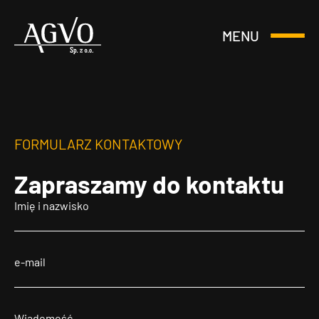
MENU
Otwórz
Header
lub
Logo
Zamknij
Menu
FORMULARZ KONTAKTOWY
Zapraszamy
do kontaktu