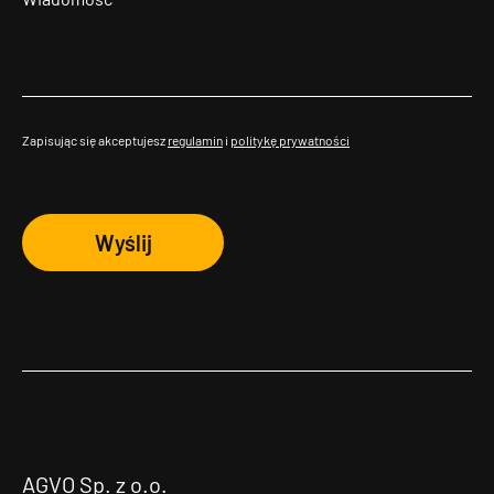
Zapisując się akceptujesz
regulamin
i
politykę prywatności
Wyślij
AGVO Sp. z o.o.