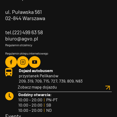
ul. Puławska 561
02-844 Warszawa
tel.(22) 499 63 58
biuro@agvo.pl
Regulamin strzelnicy
Regulamin sklepu internetowego
Agvo
Agvo
Agvo
Dojazd autobusem
Facebook
Instagram
YouTube
przystanek Pelikanów
209, 319, 709, 715, 727, 739, 809, N83
Zobacz mapę dojazdu
Godziny otwarcia:
10:00 – 20:00
|
PN-PT
10:00 – 20:00
|
SB
10:00 – 20:00
|
ND
Eventy