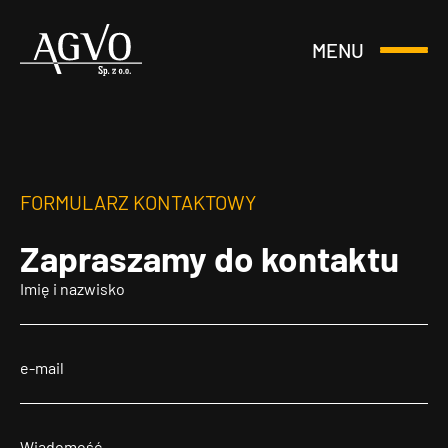
MENU
Otwórz
Header
lub
Logo
Zamknij
Menu
FORMULARZ KONTAKTOWY
Zapraszamy
do kontaktu