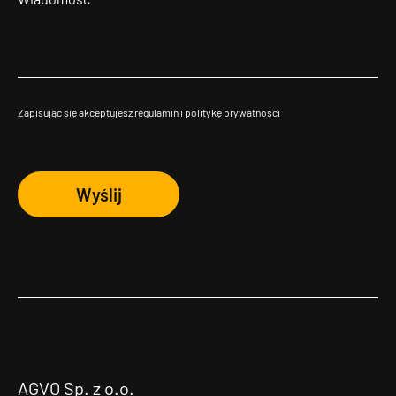
Zapisując się akceptujesz
regulamin
i
politykę prywatności
Wyślij
AGVO Sp. z o.o.