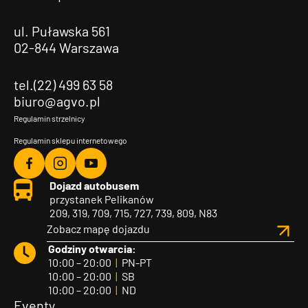
ul. Puławska 561
02-844 Warszawa
tel.(22) 499 63 58
biuro@agvo.pl
Regulamin strzelnicy
Regulamin sklepu internetowego
Agvo
Agvo
Agvo
Dojazd autobusem
Facebook
Instagram
YouTube
przystanek Pelikanów
209, 319, 709, 715, 727, 739, 809, N83
Zobacz mapę dojazdu
Godziny otwarcia:
10:00 – 20:00
|
PN-PT
10:00 – 20:00
|
SB
10:00 – 20:00
|
ND
Eventy