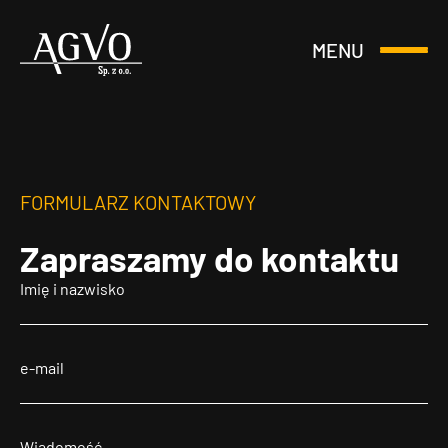
MENU
Otwórz
Header
lub
Logo
Zamknij
Menu
FORMULARZ KONTAKTOWY
Zapraszamy
do kontaktu