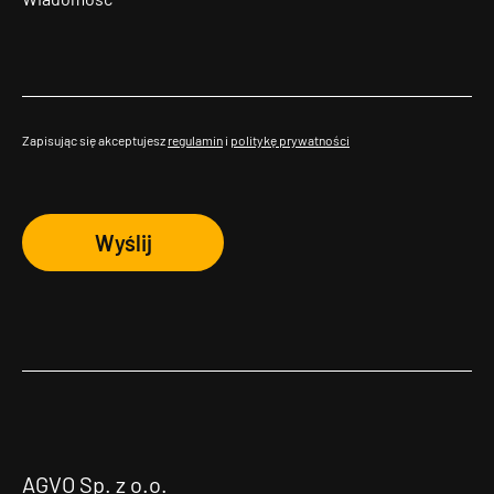
Zapisując się akceptujesz
regulamin
i
politykę prywatności
Wyślij
AGVO Sp. z o.o.