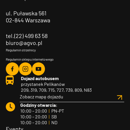
ul. Puławska 561
02-844 Warszawa
tel.(22) 499 63 58
biuro@agvo.pl
Regulamin strzelnicy
Regulamin sklepu internetowego
Agvo
Agvo
Agvo
Dojazd autobusem
Facebook
Instagram
YouTube
przystanek Pelikanów
209, 319, 709, 715, 727, 739, 809, N83
Zobacz mapę dojazdu
Godziny otwarcia:
10:00 – 20:00
|
PN-PT
10:00 – 20:00
|
SB
10:00 – 20:00
|
ND
Eventy