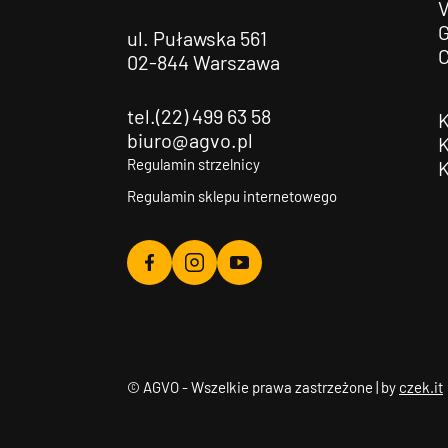
G
ul. Puławska 561
02-844 Warszawa
tel.(22) 499 63 58
biuro@agvo.pl
Regulamin strzelnicy
Regulamin sklepu internetowego
Agvo
Agvo
Agvo
Facebook
Instagram
YouTube
© AGVO - Wszelkie prawa zastrzeżone | by
czek.it