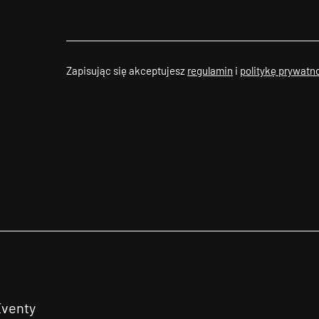
Zapisując się akceptujesz
regulamin
i
politykę prywatn
Eventy