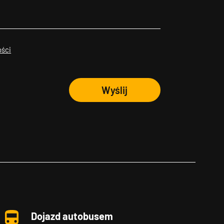
ości
Wyślij
Dojazd autobusem