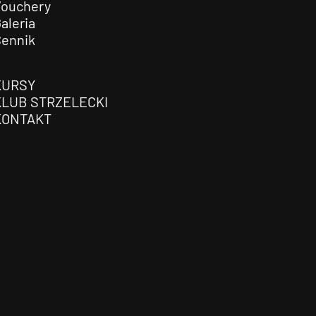
Vouchery
aleria
Cennik
KURSY
KLUB STRZELECKI
KONTAKT