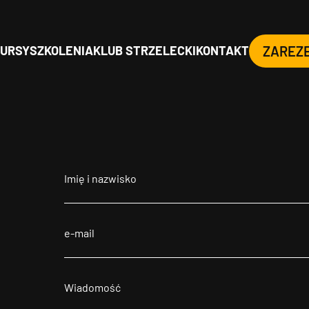
URSY
SZKOLENIA
KLUB STRZELECKI
KONTAKT
ZAREZ